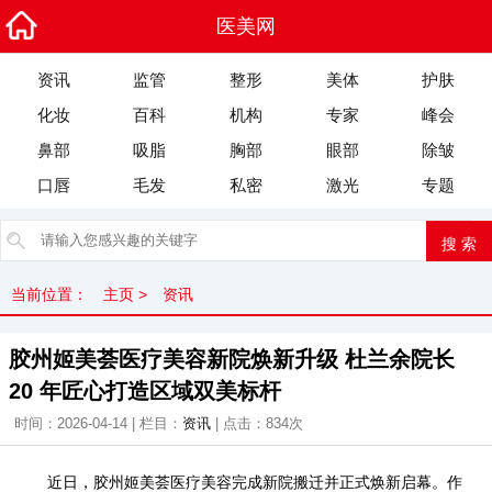
医美网
资讯
监管
整形
美体
护肤
化妆
百科
机构
专家
峰会
鼻部
吸脂
胸部
眼部
除皱
口唇
毛发
私密
激光
专题
当前位置：
主页
>
资讯
胶州姬美荟医疗美容新院焕新升级 杜兰余院长
20 年匠心打造区域双美标杆
时间：2026-04-14 | 栏目：
资讯
| 点击：
834次
近日，胶州姬美荟医疗美容完成新院搬迁并正式焕新启幕。作