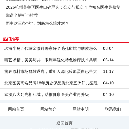
2026杭州鼻整形医生口碑严选：公立与私立 4 位知名医生鼻修复
靠谱全解析与推荐
面中这三条“沟”，到底怎么填才对？
热门推荐
珠海半岛五代黄金微针哪家好？毛孔痘坑与肤质怎么
08-04
判断
睛艺求精，美美与共「眼周年轻化特色诊疗技术共研
06-14
中心」授牌落成仪式
抗衰原料市场群雄逐鹿，重组人源化胶原蛋白已呈大
11-17
势！
北京医美高端品牌18年历史保品质北京五洲妇儿医院
04-10
武汉八大处亮相江城，助推健康医美产业再升级
04-10
网站首页
网站简介
网站申明
联系我们
返回首页