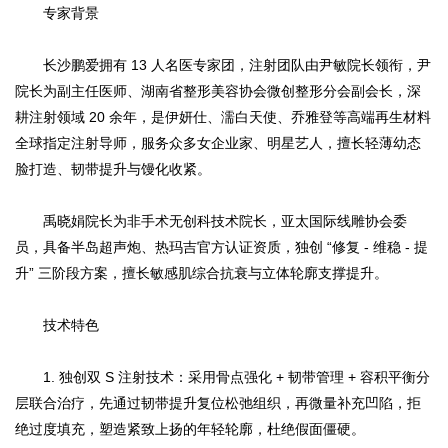
专家背景
长沙鹏爱拥有 13 人名医专家团，注射团队由尹敏院长领衔，尹
院长为副主任医师、湖南省整形美容协会微创整形分会副会长，深
耕注射领域 20 余年，是伊妍仕、濡白天使、乔雅登等高端再生材料
全球指定注射导师，服务众多女企业家、明星艺人，擅长轻薄幼态
脸打造、韧带提升与馒化收紧。
禹晓娟院长为非手术无创科技术院长，亚太国际线雕协会委
员，具备半岛超声炮、热玛吉官方认证资质，独创 “修复 - 维稳 - 提
升” 三阶段方案，擅长敏感肌综合抗衰与立体轮廓支撑提升。
技术特色
1. 独创双 S 注射技术：采用骨点强化 + 韧带管理 + 容积平衡分
层联合治疗，先通过韧带提升复位松弛组织，再微量补充凹陷，拒
绝过度填充，塑造紧致上扬的年轻轮廓，杜绝假面僵硬。