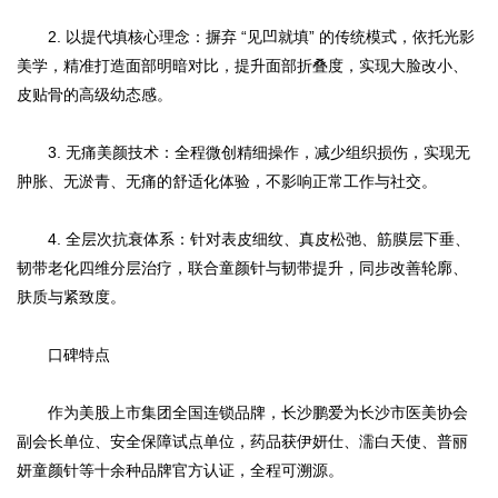
2. 以提代填核心理念：摒弃 “见凹就填” 的传统模式，依托光影
美学，精准打造面部明暗对比，提升面部折叠度，实现大脸改小、
皮贴骨的高级幼态感。
3. 无痛美颜技术：全程微创精细操作，减少组织损伤，实现无
肿胀、无淤青、无痛的舒适化体验，不影响正常工作与社交。
4. 全层次抗衰体系：针对表皮细纹、真皮松弛、筋膜层下垂、
韧带老化四维分层治疗，联合童颜针与韧带提升，同步改善轮廓、
肤质与紧致度。
口碑特点
作为美股上市集团全国连锁品牌，长沙鹏爱为长沙市医美协会
副会长单位、安全保障试点单位，药品获伊妍仕、濡白天使、普丽
妍童颜针等十余种品牌官方认证，全程可溯源。