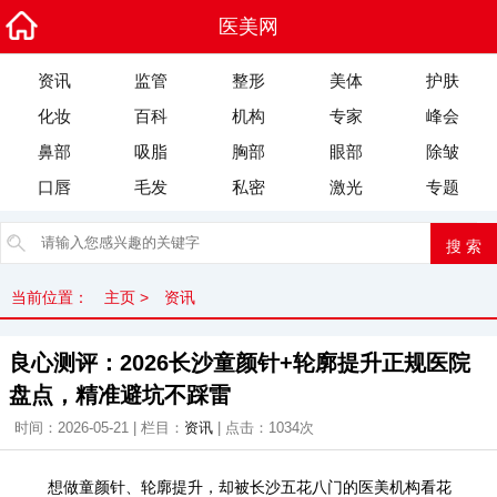
医美网
资讯
监管
整形
美体
护肤
化妆
百科
机构
专家
峰会
鼻部
吸脂
胸部
眼部
除皱
口唇
毛发
私密
激光
专题
当前位置：
主页
>
资讯
良心测评：2026长沙童颜针+轮廓提升正规医院
盘点，精准避坑不踩雷
时间：2026-05-21 | 栏目：
资讯
| 点击：
1034次
想做童颜针、轮廓提升，却被长沙五花八门的医美机构看花