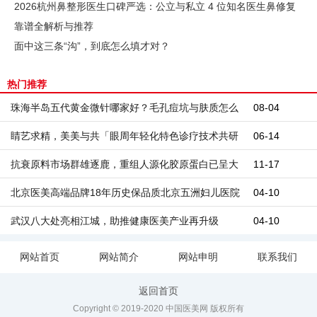
2026杭州鼻整形医生口碑严选：公立与私立 4 位知名医生鼻修复
靠谱全解析与推荐
面中这三条“沟”，到底怎么填才对？
热门推荐
珠海半岛五代黄金微针哪家好？毛孔痘坑与肤质怎么
08-04
判断
睛艺求精，美美与共「眼周年轻化特色诊疗技术共研
06-14
中心」授牌落成仪式
抗衰原料市场群雄逐鹿，重组人源化胶原蛋白已呈大
11-17
势！
北京医美高端品牌18年历史保品质北京五洲妇儿医院
04-10
武汉八大处亮相江城，助推健康医美产业再升级
04-10
网站首页
网站简介
网站申明
联系我们
返回首页
Copyright © 2019-2020 中国医美网 版权所有