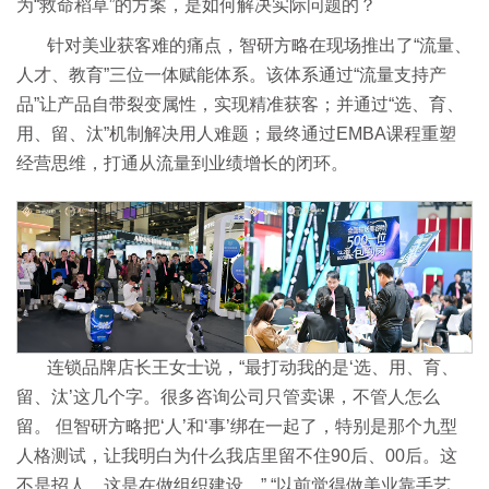
为“救命稻草”的方案，是如何解决实际问题的？
针对美业获客难的痛点，智研方略在现场推出了“流量、
人才、教育”三位一体赋能体系。该体系通过“流量支持产
品”让产品自带裂变属性，实现精准获客；并通过“选、育、
用、留、汰”机制解决用人难题；最终通过EMBA课程重塑
经营思维，打通从流量到业绩增长的闭环。
连锁品牌店长王女士说，“最打动我的是‘选、用、育、
留、汰’这几个字。很多咨询公司只管卖课，不管人怎么
留。 但智研方略把‘人’和‘事’绑在一起了，特别是那个九型
人格测试，让我明白为什么我店里留不住90后、00后。这
不是招人，这是在做组织建设。” “以前觉得做美业靠手艺、