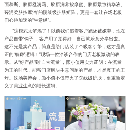
面慕斯、胶原凝润霜、胶原润养按摩蜜、胶原紧致精华液、
臻润柔肤按摩油”的院线级护肤矩阵，更是一套让在场老板
们心跳加速的“生意经”。
“这模式太解渴了！以前我们追着客户跑还被嫌弃，现在
产品自带‘钩子’，客户用了觉得好，自己就乐意分享出去。
这不光是卖产品，简直是给门店装了个吸客引擎，这才是真
正的‘躺赚’逻辑！”现场一位洽谈合作的门店老板激动的表
示。从“好产品”到“自带流量”，颜小值用实力证明：在流量
为王的时代，能帮门店解决生意问题的产品，才是真正的王
炸。这场美博会，颜小值不仅带火了院线级护肤，更重新定
义了美业生意的增长逻辑。