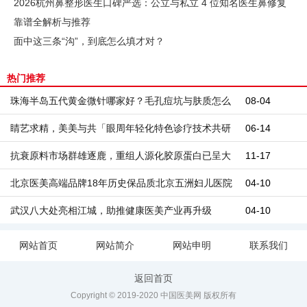
2026杭州鼻整形医生口碑严选：公立与私立 4 位知名医生鼻修复
靠谱全解析与推荐
面中这三条“沟”，到底怎么填才对？
热门推荐
珠海半岛五代黄金微针哪家好？毛孔痘坑与肤质怎么
08-04
判断
睛艺求精，美美与共「眼周年轻化特色诊疗技术共研
06-14
中心」授牌落成仪式
抗衰原料市场群雄逐鹿，重组人源化胶原蛋白已呈大
11-17
势！
北京医美高端品牌18年历史保品质北京五洲妇儿医院
04-10
武汉八大处亮相江城，助推健康医美产业再升级
04-10
网站首页
网站简介
网站申明
联系我们
返回首页
Copyright © 2019-2020 中国医美网 版权所有