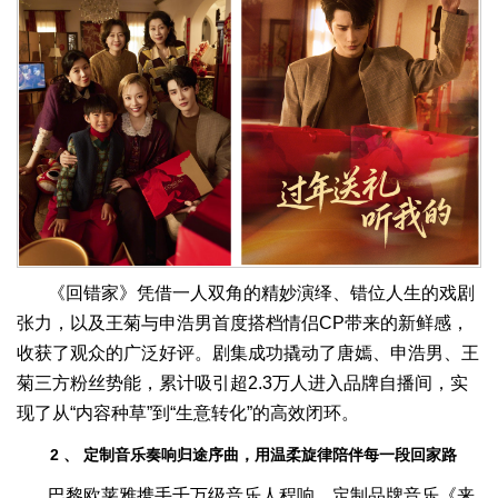
《回错家》凭借一人双角的精妙演绎、错位人生的戏剧
张力，以及王菊与申浩男首度搭档情侣CP带来的新鲜感，
收获了观众的广泛好评。剧集成功撬动了唐嫣、申浩男、王
菊三方粉丝势能，累计吸引超2.3万人进入品牌自播间，实
现了从“内容种草”到“生意转化”的高效闭环。
2
、
定制音乐奏响归途序曲，用温柔旋律陪伴每一段回家路
巴黎欧莱雅携手千万级音乐人程响，定制品牌音乐《来