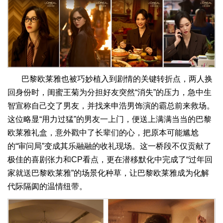
巴黎欧莱雅也被巧妙植入到剧情的关键转折点，两人换
回身份时，闺蜜王菊为分担好友突然“消失”的压力，急中生
智宣称自己交了男友，并找来申浩男饰演的霸总前来救场。
这位略显“用力过猛”的男友一上门，便送上满满当当的巴黎
欧莱雅礼盒，意外戳中了长辈们的心，把原本可能尴尬
的“审问局”变成其乐融融的收礼现场。这一桥段不仅贡献了
极佳的喜剧张力和CP看点，更在潜移默化中完成了“过年回
家就送巴黎欧莱雅”的场景化种草，让巴黎欧莱雅成为化解
代际隔阂的温情纽带。