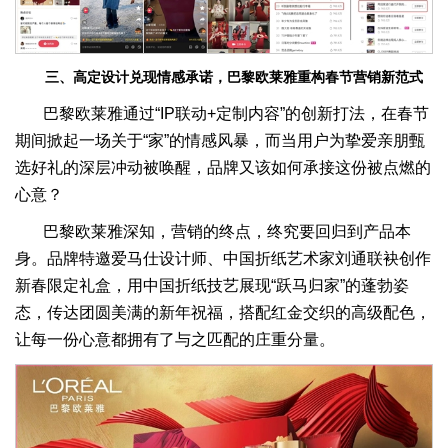
三、高定设计兑现情感承诺，巴黎欧莱雅重构春节营销新范式
巴黎欧莱雅通过“IP联动+定制内容”的创新打法，在春节
期间掀起一场关于“家”的情感风暴，而当用户为挚爱亲朋甄
选好礼的深层冲动被唤醒，品牌又该如何承接这份被点燃的
心意？
巴黎欧莱雅深知，营销的终点，终究要回归到产品本
身。品牌特邀爱马仕设计师、中国折纸艺术家刘通联袂创作
新春限定礼盒，用中国折纸技艺展现“跃马归家”的蓬勃姿
态，传达团圆美满的新年祝福，搭配红金交织的高级配色，
让每一份心意都拥有了与之匹配的庄重分量。