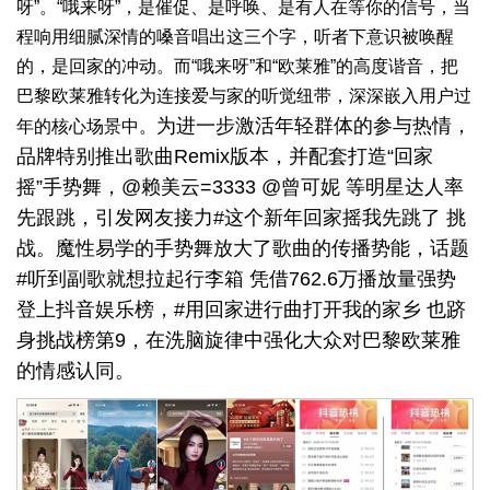
呀”。“哦来呀”，是催促、是呼唤、是有人在等你的信号，当
程响用细腻深情的嗓音唱出这三个字，听者下意识被唤醒
的，是回家的冲动。而“哦来呀”和“欧莱雅”的高度谐音，把
巴黎欧莱雅转化为连接爱与家的听觉纽带，深深嵌入用户过
为进一步激活年轻群体的参与热情，
年的核心场景中。
品牌特别推出歌曲Remix版本，并配套打造“回家
摇”手势舞，@赖美云=3333 @曾可妮 等明星达人率
先跟跳，引发网友接力#这个新年回家摇我先跳了 挑
战。魔性易学的手势舞放大了歌曲的传播势能，话题
#听到副歌就想拉起行李箱 凭借762.6万播放量强势
登上抖音娱乐榜，#用回家进行曲打开我的家乡 也跻
身挑战榜第9，在洗脑旋律中强化大众对巴黎欧莱雅
的情感认同。