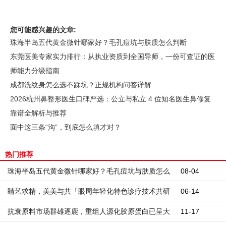
您可能感兴趣的文章:
珠海半岛五代黄金微针哪家好？毛孔痘坑与肤质怎么判断
东莞医美专家实力排行：从执业资质到全国导师，一份可查证的医
师能力分级指南
成都洗纹身怎么选不踩坑？正规机构问答详解
2026杭州鼻整形医生口碑严选：公立与私立 4 位知名医生鼻修复
靠谱全解析与推荐
面中这三条“沟”，到底怎么填才对？
热门推荐
珠海半岛五代黄金微针哪家好？毛孔痘坑与肤质怎么
08-04
判断
睛艺求精，美美与共「眼周年轻化特色诊疗技术共研
06-14
中心」授牌落成仪式
抗衰原料市场群雄逐鹿，重组人源化胶原蛋白已呈大
11-17