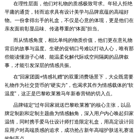
在理性层面，他们对礼物的质感极致苛求。年轻人拒绝
平庸的通货，转而追求具有设计美学与品牌底蕴的高端好
物。一份拿得出手的礼盒，不仅是心意的体现，更是他们在
亲友面前彰显品味、传递尊重的“体面”担当。
而从情感角度，相比单纯的物质价值，他们更在意礼物
背后的故事与温度。生硬的促销口号难以打动人心，唯有那
些能读懂游子心绪、能温柔化解代际或空间隔阂的品牌叙
事，才能引发深层的情感共振。
在“回家团圆+情感礼赠”的双重消费场景下，大众既需要
礼物作为社交货币的“硬实力”，也渴求其作为情感载体的“软
温度”，这正是巴黎欧莱雅马年新春营销的切入点。
品牌锚定“过年回家就送巴黎欧莱雅”的核心主张，以品
牌定制剧和定制主题曲为情感触角，深入用户内心唤起归家
温情，同时携手爱马仕设计师打造限定礼盒，用高定设计回
应用户对高端质感的追求，成功抢占新年高端护肤送礼赛道
的制高点。