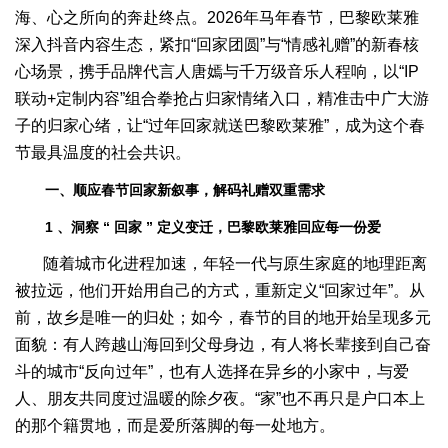
海、心之所向的奔赴终点。2026年马年春节，巴黎欧莱雅
深入抖音内容生态，紧扣“回家团圆”与“情感礼赠”的新春核
心场景，携手品牌代言人唐嫣与千万级音乐人程响，以“IP
联动+定制内容”组合拳抢占归家情绪入口，精准击中广大游
子的归家心绪，让“过年回家就送巴黎欧莱雅”，成为这个春
节最具温度的社会共识。
一、顺应春节回家新叙事，解码礼赠双重需求
1
、洞察
“
回家
”
定义变迁，巴黎欧莱雅回应每一份爱
随着城市化进程加速，年轻一代与原生家庭的地理距离
被拉远，他们开始用自己的方式，重新定义“回家过年”。从
前，故乡是唯一的归处；如今，春节的目的地开始呈现多元
面貌：有人跨越山海回到父母身边，有人将长辈接到自己奋
斗的城市“反向过年”，也有人选择在异乡的小家中，与爱
人、朋友共同度过温暖的除夕夜。“家”也不再只是户口本上
的那个籍贯地，而是爱所落脚的每一处地方。