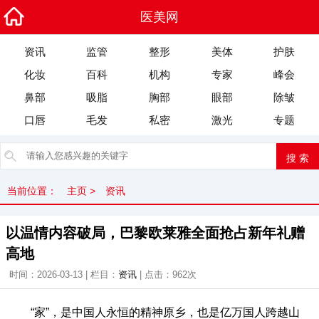
医美网
资讯
监管
整形
美体
护肤
化妆
百科
机构
专家
峰会
鼻部
吸脂
胸部
眼部
除皱
口唇
毛发
私密
激光
专题
当前位置：
主页
>
资讯
以温情内容破局，巴黎欧莱雅全面抢占新年礼赠
高地
时间：2026-03-13 | 栏目：
资讯
| 点击：
962次
“家”，是中国人永恒的精神原乡，也是亿万国人跨越山