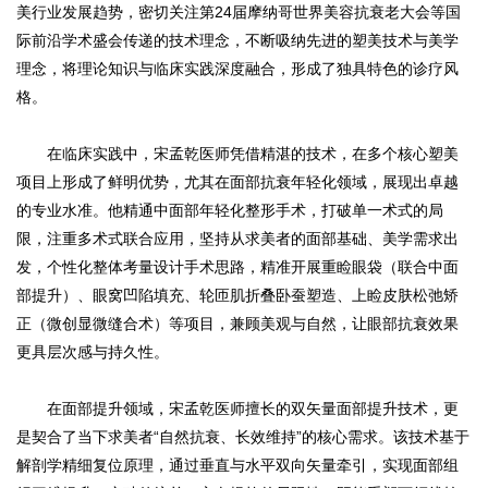
美行业发展趋势，密切关注第24届摩纳哥世界美容抗衰老大会等国
际前沿学术盛会传递的技术理念，不断吸纳先进的塑美技术与美学
理念，将理论知识与临床实践深度融合，形成了独具特色的诊疗风
格。
在临床实践中，宋孟乾医师凭借精湛的技术，在多个核心塑美
项目上形成了鲜明优势，尤其在面部抗衰年轻化领域，展现出卓越
的专业水准。他精通中面部年轻化整形手术，打破单一术式的局
限，注重多术式联合应用，坚持从求美者的面部基础、美学需求出
发，个性化整体考量设计手术思路，精准开展重睑眼袋（联合中面
部提升）、眼窝凹陷填充、轮匝肌折叠卧蚕塑造、上睑皮肤松弛矫
正（微创显微缝合术）等项目，兼顾美观与自然，让眼部抗衰效果
更具层次感与持久性。
在面部提升领域，宋孟乾医师擅长的双矢量面部提升技术，更
是契合了当下求美者“自然抗衰、长效维持”的核心需求。该技术基于
解剖学精细复位原理，通过垂直与水平双向矢量牵引，实现面部组