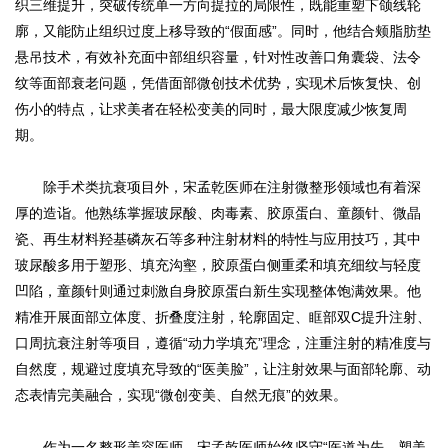
织三维提升，突破传统单一方向提拉的局限性，既能重塑下颌线轮
廓，又能防止组织过度上移导致的“假面感”。同时，他结合颊脂肪垫
悬吊技术，有效补充面中部组织容量，针对性改善口角囊袋、法令
纹等面部衰老问题，凭借面部微创技术优势，实现术后恢复快、创
伤小的特点，让求美者在轻松变美的同时，最大限度减少恢复周
期。
除手术类抗衰项目外，宋孟乾医师在注射微整形领域也有着深
厚的造诣。他熟练掌握玻尿酸、肉毒素、胶原蛋白、童颜针、微晶
瓷、再生材料羟基磷灰石等多种注射材料的特性与应用技巧，其中
玻尿酸多用于塑形、填充沟壑，胶原蛋白侧重柔和填充细纹与轻度
凹陷，童颜针则通过刺激自身胶原蛋白新生实现整体饱满效果。他
精准开展面部立体度、折叠度注射，轮廓固定、眶部双C提升注射、
口周抗衰注射等项目，遵循“动力学填充”理念，注重注射的精准度与
自然度，规避过度填充导致的“医美脸”，让注射效果与面部轮廓、动
态表情完美融合，实现“微创变美、自然无痕”的效果。
作为一名整形美容医师，宋孟乾医师始终坚守“医道为先、塑美