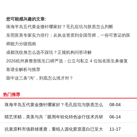
您可能感兴趣的文章:
珠海半岛五代黄金微针哪家好？毛孔痘坑与肤质怎么判断
东莞医美专家实力排行：从执业资质到全国导师，一份可查证的医
师能力分级指南
成都洗纹身怎么选不踩坑？正规机构问答详解
2026杭州鼻整形医生口碑严选：公立与私立 4 位知名医生鼻修复
靠谱全解析与推荐
面中这三条“沟”，到底怎么填才对？
热门推荐
珠海半岛五代黄金微针哪家好？毛孔痘坑与肤质怎么
08-04
判断
睛艺求精，美美与共「眼周年轻化特色诊疗技术共研
06-14
中心」授牌落成仪式
抗衰原料市场群雄逐鹿，重组人源化胶原蛋白已呈大
11-17