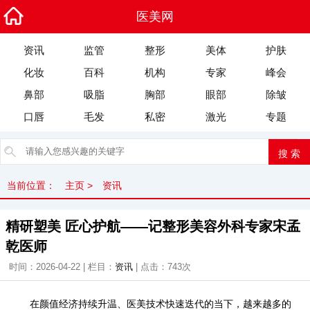
医美网
资讯
监管
整形
美体
护肤
化妆
百科
机构
专家
峰会
鼻部
吸脂
胸部
眼部
除皱
口唇
毛发
私密
激光
专题
当前位置：
主页
>
资讯
精研塑美 匠心护航——记整形美容外科专家宋孟
乾医师
时间：2026-04-22 | 栏目：
资讯
| 点击：
743次
在颜值经济持续升温、医美技术快速迭代的当下，越来越多的