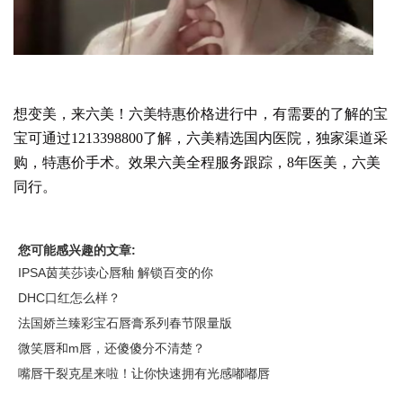
想变美，来六美！六美特惠价格进行中，有需要的了解的宝
宝可通过1213398800了解，六美精选国内医院，独家渠道采
购，特惠价手术。效果六美全程服务跟踪，8年医美，六美
同行。
您可能感兴趣的文章:
IPSA茵芙莎读心唇釉 解锁百变的你
DHC口红怎么样？
法国娇兰臻彩宝石唇膏系列春节限量版
微笑唇和m唇，还傻傻分不清楚？
嘴唇干裂克星来啦！让你快速拥有光感嘟嘟唇