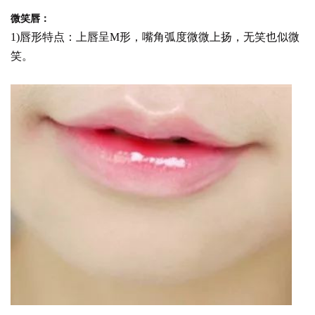
微笑唇：
1)唇形特点：上唇呈M形，嘴角弧度微微上扬，无笑也似微
笑。