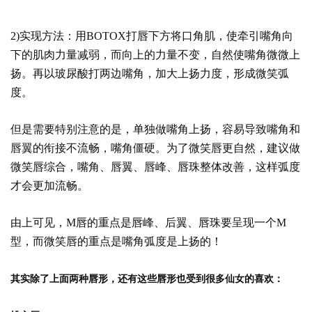
2)实现方法：用BOTOX打唇下方将口角肌，使牵引嘴角向
下的肌肉力量减弱，而向上的力量不变，自然使嘴角微微上
扬。再以玻尿酸打两边嘴角，加大上扬力度，形成微笑弧
度。
但是需要特别注意的是，单独做嘴角上扬，容易导致嘴角和
唇翼的衔接不流畅，嘴角僵硬。为了微笑唇更自然，建议做
微笑唇综合，嘴角、唇翼、唇峰、唇珠整体改善，这样弧度
才会更加流畅。
由上可见，M唇的重点是唇峰、后翼、唇珠要呈现一个M
型，而微笑唇的重点是嘴角弧度是上扬的！
其实除了上面两种唇形，还有这些唇形也受到很多仙女的喜欢：