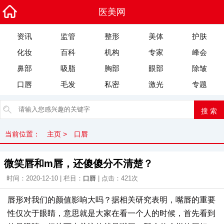
医美网
资讯
监管
整形
美体
护肤
化妆
百科
机构
专家
峰会
鼻部
吸脂
胸部
眼部
除皱
口唇
毛发
私密
激光
专题
当前位置：
主页
>
口唇
微笑唇和m唇，还傻傻分不清楚？
时间：2020-12-10 | 栏目：
口唇
| 点击：
421次
唇形对我们的颜值影响大吗？据相关研究表明，嘴唇的重要
性仅次于眼睛，意思就是大家在看一个人的时候，首先看到