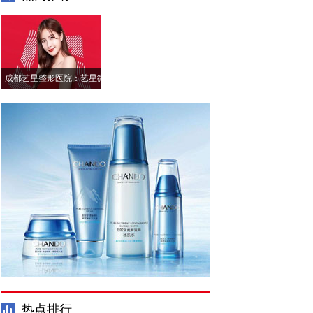
成都艺星整形医院：艺星微
笑唇跨越被定义的可能
热点排行