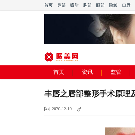
首页
鼻部
吸脂
胸部
眼部
除皱
口唇
首页
资讯
监管
丰唇之唇部整形手术原理
2020-12-10