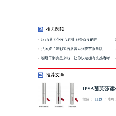
相关阅读
IPSA茵芙莎读心唇釉 解锁百变的你
法国娇兰臻彩宝石唇膏系列春节限量版
嘴唇干裂克星来啦！让你快速拥有光感嘟嘟
唇
推荐文章
IPSA茵芙莎
栏目：
口唇
/ 时间：2