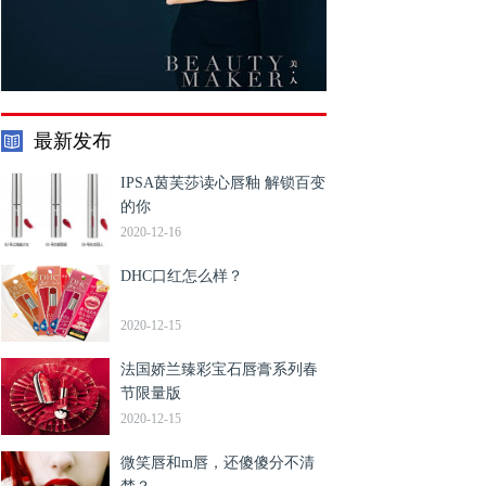
最新发布
IPSA茵芙莎读心唇釉 解锁百变
的你
2020-12-16
DHC口红怎么样？
2020-12-15
法国娇兰臻彩宝石唇膏系列春
节限量版
2020-12-15
微笑唇和m唇，还傻傻分不清