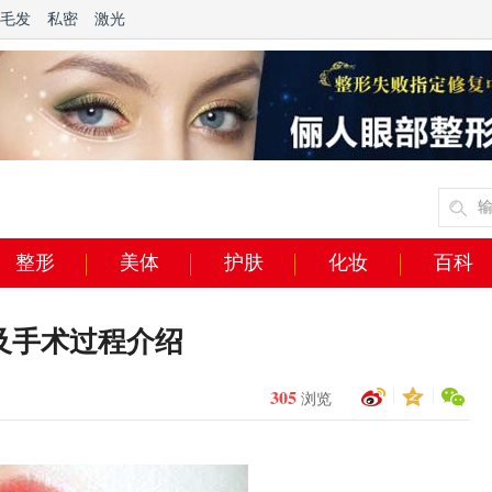
毛发
私密
激光
整形
美体
护肤
化妆
百科
及手术过程介绍
305
浏览