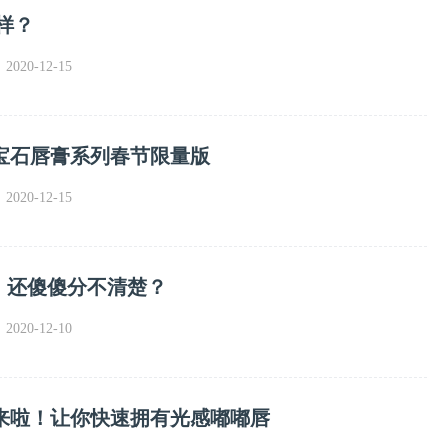
样？
020-12-15
宝石唇膏系列春节限量版
020-12-15
，还傻傻分不清楚？
020-12-10
来啦！让你快速拥有光感嘟嘟唇