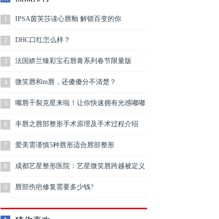
IPSA茵芙莎读心唇釉 解锁百变的你
1
DHC口红怎么样？
2
法国娇兰臻彩宝石唇膏系列春节限量版
3
微笑唇和m唇，还傻傻分不清楚？
4
嘴唇干裂克星来啦！让你快速拥有光感嘟嘟
5
唇
丰唇之唇部整形手术原理及手术过程介绍
6
爱美需谨慎5种唇形适合唇部整形
7
成都艺星整形医院：艺星微笑唇跨越被定义
8
的可能
唇部伤疤修复需要多少钱?
9