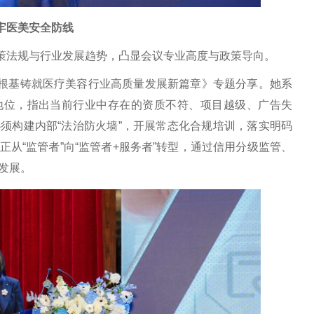
牢医美安全防线
策法规与行业发展趋势，凸显会议专业高度与政策导向。
根基铸就医疗美容行业高质量发展新篇章》专题分享。她系
地位，指出当前行业中存在的资质不符、项目越级、广告失
须构建内部“法治防火墙”，开展常态化合规培训，落实明码
从“监管者”向“监管者+服务者”转型，通过信用分级监管、
发展。