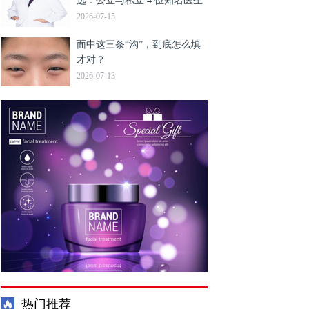
选：公立与私立 4 位知名医生
鼻修复靠谱全解析与推荐
2026-07-15
面中这三条“沟”，到底怎么填
才对？
2026-07-13
热门推荐