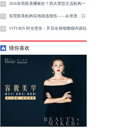
步
2026东莞医美哪家好？四大类型主流机构一
8
次讲透，帮你快速锁定方向
东莞医美机构实地筛选报告——从资质、口
9
碑、项目匹配度三个维度整理
VITURIS 时光堡垒：开启全身细胞级内源抗
10
衰新时代
猜你喜欢