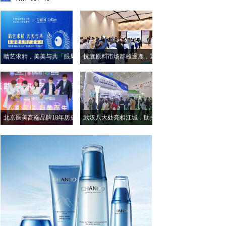
睛艺求精，美美与共「眼周
抗衰原料市场群雄逐鹿，重
年轻化特色诊疗技术共研中
组人源化胶原蛋白已呈大
心」授牌落成仪式
势！
北京医美高端品牌18年历史
武汉八大处亮相江城，助推
保品质北京五洲妇儿医院
健康医美产业再升级