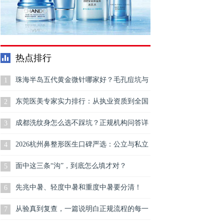
热点排行
珠海半岛五代黄金微针哪家好？毛孔痘坑与
1
肤质怎么判断
东莞医美专家实力排行：从执业资质到全国
2
导师，一份可查证的医师能力分级指南
成都洗纹身怎么选不踩坑？正规机构问答详
3
解
2026杭州鼻整形医生口碑严选：公立与私立
4
4 位知名医生鼻修复靠谱全解析与推荐
面中这三条“沟”，到底怎么填才对？
5
先兆中暑、轻度中暑和重度中暑要分清！
6
从验真到复查，一篇说明白正规流程的每一
7