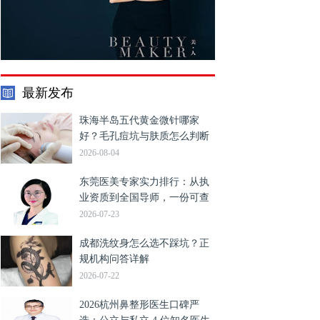
最新发布
珠海半岛五代黄金微针哪家
好？毛孔痘坑与肤质怎么判断
2026-08-04
东莞医美专家实力排行：从执
业资质到全国导师，一份可查
证的医师能力分级指南
2026-07-23
成都洗纹身怎么选不踩坑？正
规机构问答详解
2026-07-22
2026杭州鼻整形医生口碑严